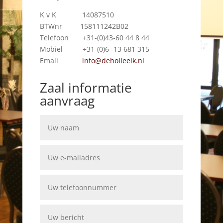
K v K 14087510
BTWnr 158111242B02
Telefoon +31-(0)43-60 44 8 44
Mobiel +31-(0)6- 13 681 315
Email
info@deholleeik.nl
Zaal informatie
aanvraag